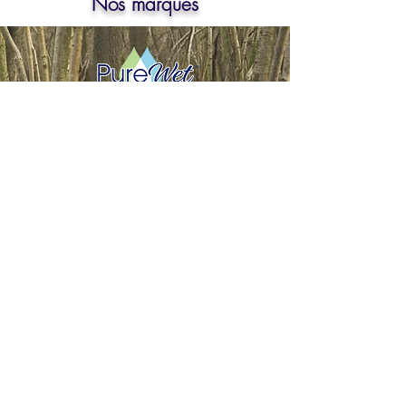
Nos marques
Pas d'eau, pas de problème - Les lingettes PureWet se
nettoient!
ACHETER DES LINGETTES PUREWET
© 2021 EZMed Inc. Tous droits réservés.
PUREWET et les marques verbales et logos associés sont des marques de commerce détenues et
exploitées ou des marques déposées d'EZMed Inc. au Canada et aux États-Unis.
Ce site est édité par EZMed Inc., seule responsable de son contenu. La reproduction de ce contenu
est strictement interdite sauf autorisation contraire.
Do Not Sell My Personal Information